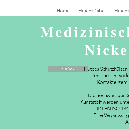
Home
FluteesDabei
Flutees
Medizinisc
Nicke
zurück
Flutees Schutzhülsen
Personen entwicke
Kontaktekzem 
Die hochwertigen S
Kunststoff werden unt
DIN EN ISO 1348
Eine Verpackungs
A