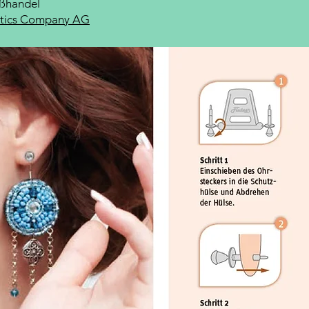
ßhandel
etics Company AG