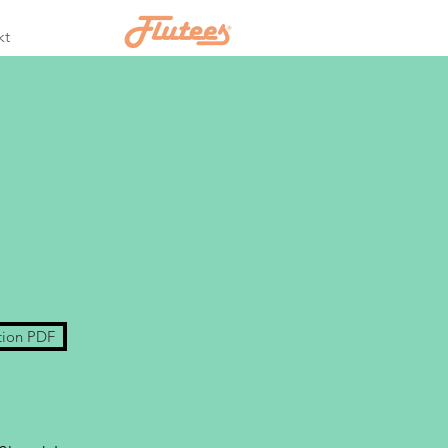
kt
tion PDF