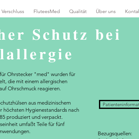
 Verschluss
FluteesMed
Qualität
Über uns
Konta
her Schutz bei
lallergie
 für Ohrstecker "med" wurden für
lt, die mit einem allergischen
auf Ohrschmuck reagieren.
chutzhülsen aus medizinischem
Patienteninforma
er höchsten Hygienestandards nach
5 produziert und verpackt.
einheit umfaßt Teile für fünf
nwendungen.
Bezugsquellen: